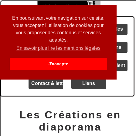
En poursuivant votre navigation sur ce site,
vous acceptez l'utilisation de cookies pour
Accueil
Actualités
Spectacles
vous proposer des contenus et services
adaptés.
Audio
Vidéos
Créations
En savoir plus lire les mentions légales
J'accepte
Livrets
Blog
Ils en parlent
Contact & lettre d' info
Liens
Les Créations en
diaporama