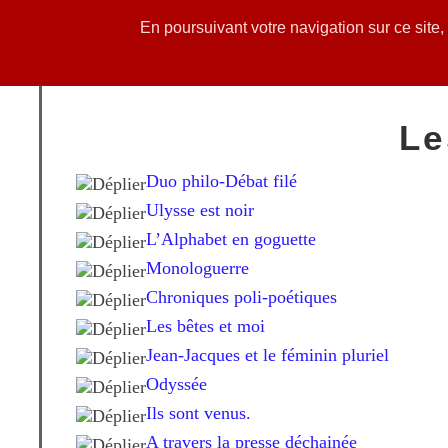
En poursuivant votre navigation sur ce site
Accueil
Actualités
Le
Duo philo-Débat filé
Ulysse est noir
L’Alphabet en goguette
Monologuerre
Chroniques poli-poétiques
Les bêtes et moi
Jean-Jacques et le féminin pluriel
Odyssée
Ils sont venus.
A travers la presse déchainée